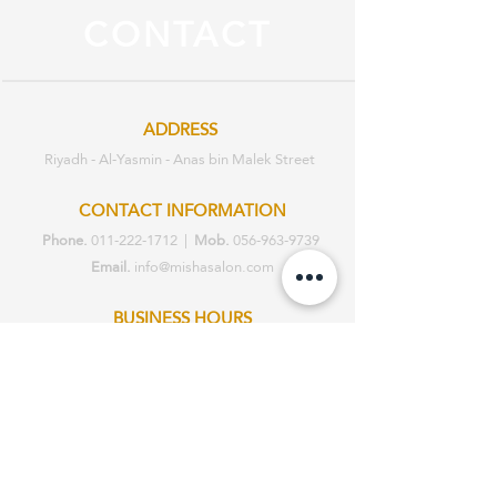
CONTACT
ADDRESS
Riyadh - Al-Yasmin - Anas bin Malek Street
CONTACT INFORMATION
Phone.
011-222-1712
|
Mob.
056-963-9739
Email.
info@mishasalon.com
BUSINESS HOURS
Sat - Sat: 2pm - 10pm
Working everyday
ABOUT |
GALLERY |
SERVICES |
STORY
|
TESTIMONIALS |
PRIVACY
POLICY