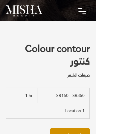
Colour contour
كنتور
صبغات الشعر
SR150
-
1 hr
1
SR150 - SR350
SR350
h
Location 1