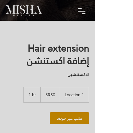
Hair extension
إضافة اكستنشن
الاكستنشين
SR50
1 hr
1
SR50
Location 1
h
طلب حجز موعد