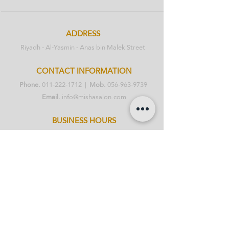
ADDRESS
Riyadh - Al-Yasmin - Anas bin Malek Street
CONTACT INFORMATION
Phone.
011-222-1712
|
Mob.
056-963-9739
Email.
info@mishasalon.com
BUSINESS HOURS
Sat - Sat: 2pm - 10pm
Working everyday
ABOUT |
GALLERY |
SERVICES |
STORY
|
TESTIMONIALS |
PRIVACY
POLICY