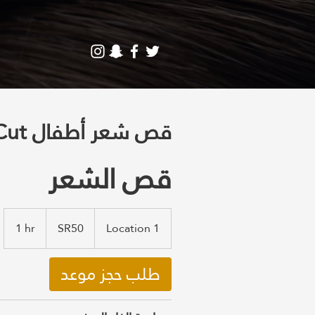
Kids Hair Cut قص شعر أطفال
قص الشعر
SR50
1 hr
1
SR50
Location 1
h
طلب حجز موعد