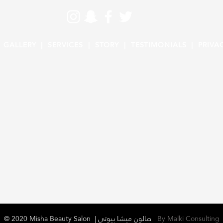
|
GALLERY |
SERVICES |
STORY |
TESTIMONIALS |
PRIVA
© 2020 Misha Beauty Salon | صالون ميشا بيوتي
By Malki Consulting