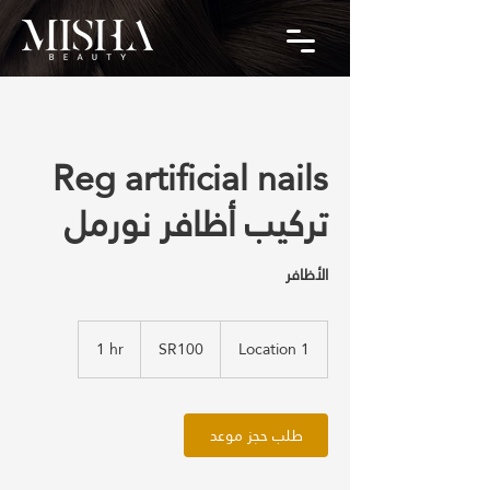
Reg artificial nails
تركيب أظافر نورمل
الأظافر
SR100
1 hr
1
SR100
Location 1
h
طلب حجز موعد