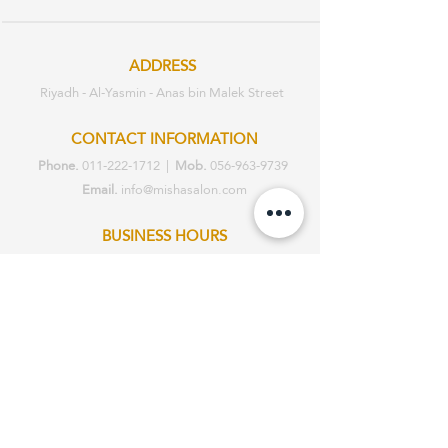
ADDRESS
Riyadh - Al-Yasmin - Anas bin Malek Street
CONTACT INFORMATION
Phone.
011-222-1712
|
Mob.
056-963-9739
Email.
info@mishasalon.com
BUSINESS HOURS
Sat - Sat: 2pm - 10pm
Working everyday
ABOUT |
GALLERY |
SERVICES |
STORY
|
TESTIMONIALS |
PRIVACY
POLICY