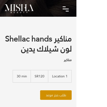
Shellac hands مناكير
لون شيلاك يدين
مناكير
SR120
30 min
3
SR120
Location 1
0
m
i
n
طلب حجز موعد