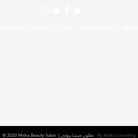
|
GALLERY |
SERVICES |
STORY |
TESTIMONIALS |
PRIVA
© 2020 Misha Beauty Salon | صالون ميشا بيوتي
By Malki Consulting