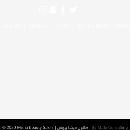
|
GALLERY |
SERVICES |
STORY |
TESTIMONIALS |
PRIVA
© 2020 Misha Beauty Salon | صالون ميشا بيوتي
By Malki Consulting