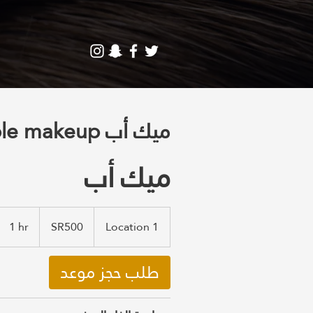
Simple makeup ميك أب
ميك أب
SR500
1 hr
1
SR500
Location 1
h
طلب حجز موعد