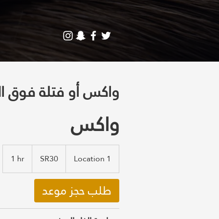
 waxing واكس أو فتلة فوق الشفاه
واكس
SR30
1 hr
1
SR30
Location 1
h
طلب حجز موعد