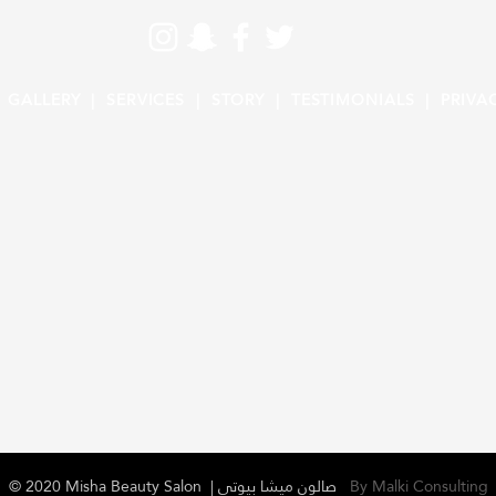
|
GALLERY |
SERVICES |
STORY |
TESTIMONIALS |
PRIVA
© 2020 Misha Beauty Salon | صالون ميشا بيوتي
By Malki Consulting