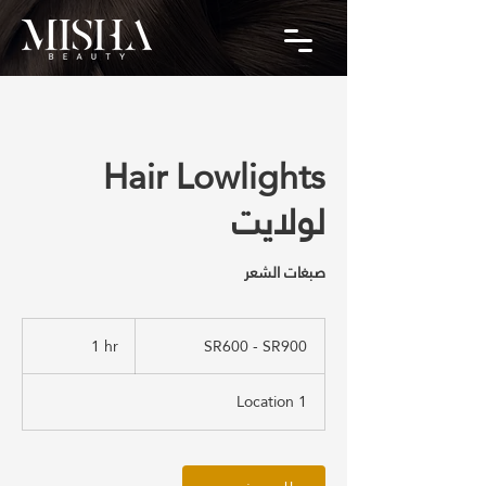
Hair Lowlights
لولايت
صبغات الشعر
SR600
-
1 hr
1
SR600 - SR900
SR900
h
Location 1