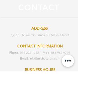
CONTACT
ADDRESS
Riyadh - Al-Yasmin - Anas bin Malek Street
CONTACT INFORMATION
Phone.
011-222-1712
|
Mob.
056-963-9739
Email.
info@mishasalon.com
BUSINESS HOURS
Sat - Sat: 2pm - 10pm
Working everyday
ABOUT |
GALLERY |
SERVICES |
STORY
|
TESTIMONIALS |
PRIVACY
POLICY