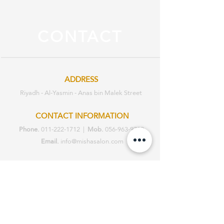
CONTACT
ADDRESS
Riyadh - Al-Yasmin - Anas bin Malek Street
CONTACT INFORMATION
Phone.
011-222-1712
|
Mob.
056-963-9739
Email.
info@mishasalon.com
BUSINESS HOURS
Sat - Sat: 2pm - 10pm
Working everyday
ABOUT |
GALLERY |
SERVICES |
STORY
|
TESTIMONIALS |
PRIVACY
POLICY